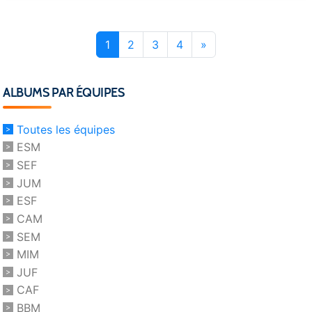
1
2
3
4
»
ALBUMS PAR ÉQUIPES
Toutes les équipes
ESM
SEF
JUM
ESF
CAM
SEM
MIM
JUF
CAF
BBM