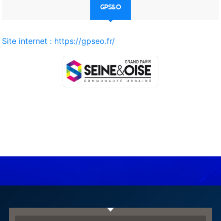
GPS&O
Site internet : https://gpseo.fr/