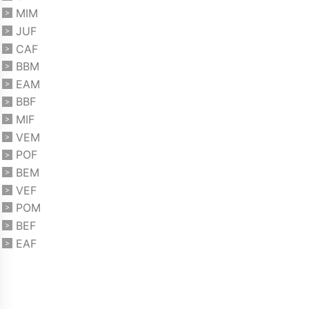
MIM
JUF
CAF
BBM
EAM
BBF
MIF
VEM
POF
BEM
VEF
POM
BEF
EAF