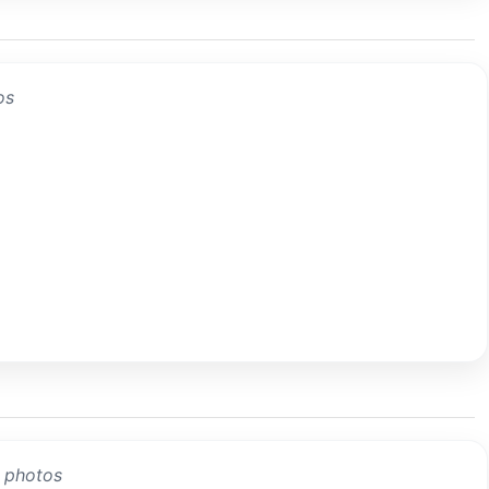
os
 photos