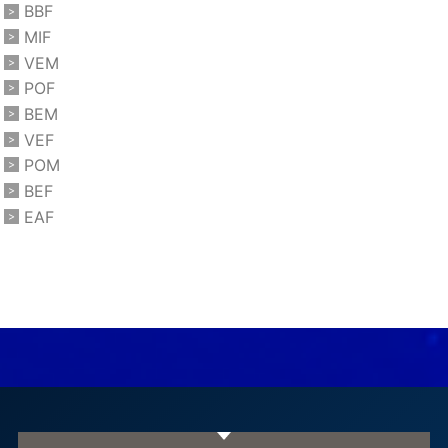
BBF
MIF
VEM
POF
BEM
VEF
POM
BEF
EAF