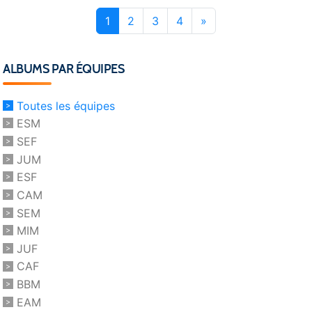
1
2
3
4
»
ALBUMS PAR ÉQUIPES
Toutes les équipes
ESM
SEF
JUM
ESF
CAM
SEM
MIM
JUF
CAF
BBM
EAM