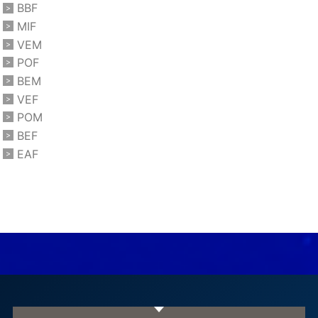
BBF
MIF
VEM
POF
BEM
VEF
POM
BEF
EAF