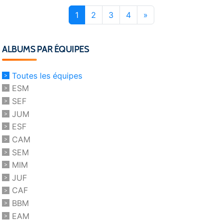
1
2
3
4
»
ALBUMS PAR ÉQUIPES
Toutes les équipes
ESM
SEF
JUM
ESF
CAM
SEM
MIM
JUF
CAF
BBM
EAM