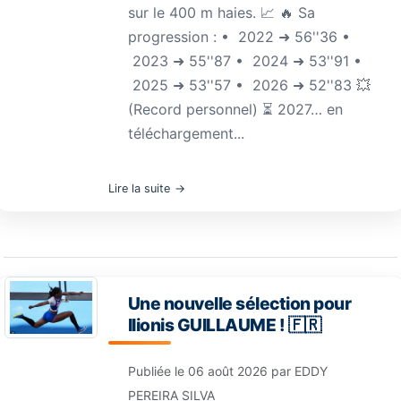
sur le 400 m haies. 📈 🔥 Sa
progression : •⁠ ⁠2022 ➜ 56''36 •⁠
⁠2023 ➜ 55''87 •⁠ ⁠2024 ➜ 53''91 •⁠
⁠2025 ➜ 53''57 •⁠ ⁠2026 ➜ 52''83 💥
(Record personnel) ⏳ 2027… en
téléchargement...
Lire la suite
Une nouvelle sélection pour
Ilionis GUILLAUME ! 🇫🇷
Publiée le
06 août 2026
par
EDDY
PEREIRA SILVA