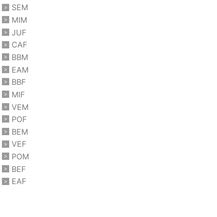
SEM
MIM
JUF
CAF
BBM
EAM
BBF
MIF
VEM
POF
BEM
VEF
POM
BEF
EAF