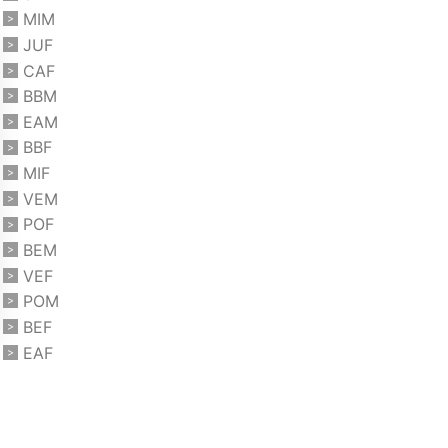
MIM
JUF
CAF
BBM
EAM
BBF
MIF
VEM
POF
BEM
VEF
POM
BEF
EAF