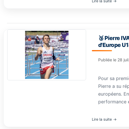
Lire la suite
🥉 Pierre I
d'Europe U1
Publiée le
28 jui
Pour sa premiè
Pierre a su ré
européens. Eng
performance en
Lire la suite