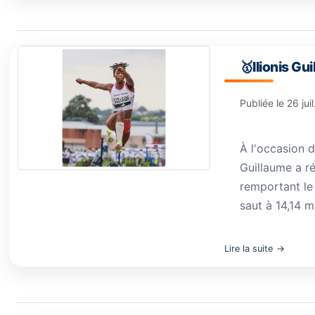
🥇Ilionis G
Publiée le
26 jui
À l'occasion d
Guillaume a r
remportant le
saut à 14,14 m
Lire la suite