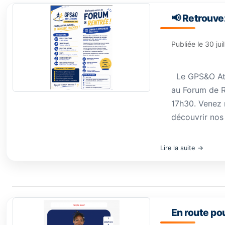
📢 Retrouvez
Publiée le
30 jui
Le GPS&O Athl
au Forum de R
17h30. Venez 
découvrir nos 
Lire la suite
En route po