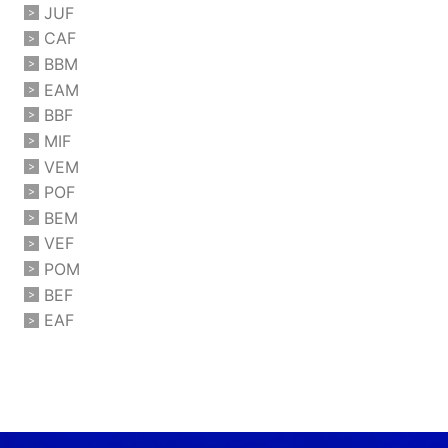
JUF
CAF
BBM
EAM
BBF
MIF
VEM
POF
BEM
VEF
POM
BEF
EAF