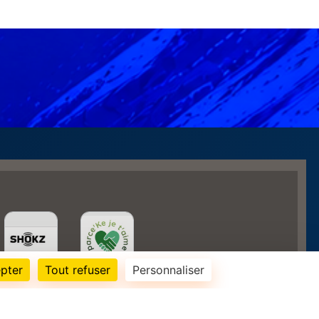
pter
Tout refuser
Personnaliser
131513
visites
Informations légales