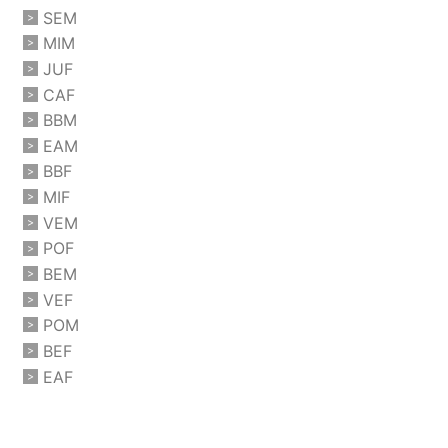
SEM
MIM
JUF
CAF
BBM
EAM
BBF
MIF
VEM
POF
BEM
VEF
POM
BEF
EAF