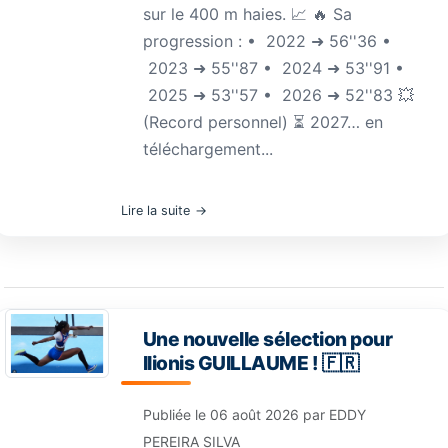
sur le 400 m haies. 📈 🔥 Sa
progression : •⁠ ⁠2022 ➜ 56''36 •⁠
⁠2023 ➜ 55''87 •⁠ ⁠2024 ➜ 53''91 •⁠
⁠2025 ➜ 53''57 •⁠ ⁠2026 ➜ 52''83 💥
(Record personnel) ⏳ 2027… en
téléchargement...
Lire la suite
Une nouvelle sélection pour
Ilionis GUILLAUME ! 🇫🇷
Publiée le
06 août 2026
par
EDDY
PEREIRA SILVA