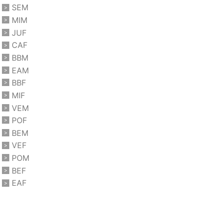
SEM
MIM
JUF
CAF
BBM
EAM
BBF
MIF
VEM
POF
BEM
VEF
POM
BEF
EAF