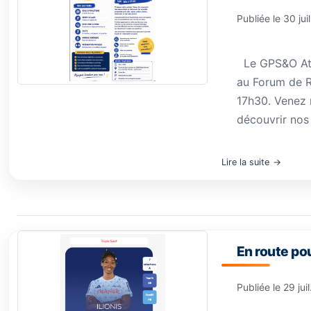
Publiée le
30 jui
Le GPS&O Athl
au Forum de R
17h30. Venez 
découvrir nos 
Lire la suite
En route po
Publiée le
29 jui