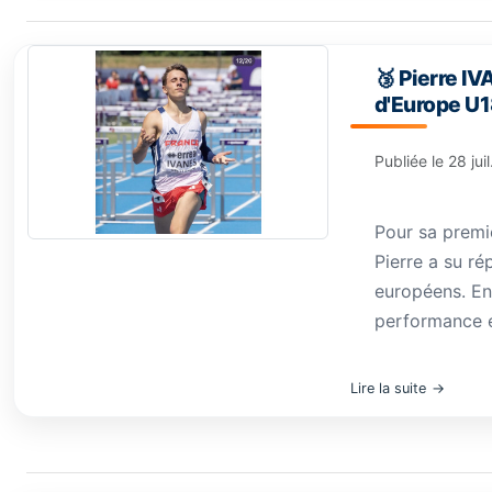
🥉 Pierre I
d'Europe U1
Publiée le
28 jui
Pour sa premiè
Pierre a su ré
européens. Eng
performance en
Lire la suite