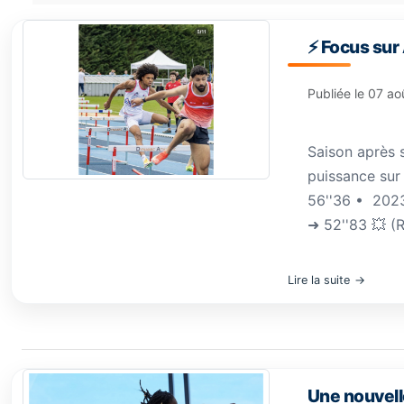
⚡️ Focus sur
Publiée le
07 ao
Saison après 
puissance sur 
56''36 •⁠ ⁠202
➜ 52''83 💥 (
Lire la suite
Une nouvell