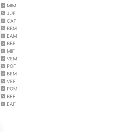
MIM
JUF
CAF
BBM
EAM
BBF
MIF
VEM
POF
BEM
VEF
POM
BEF
EAF