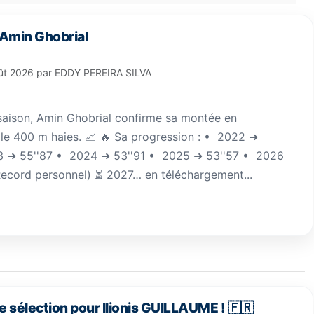
 Amin Ghobrial
ût 2026
par
EDDY PEREIRA SILVA
saison, Amin Ghobrial confirme sa montée en
le 400 m haies. 📈 🔥 Sa progression : •⁠ ⁠2022 ➜
3 ➜ 55''87 •⁠ ⁠2024 ➜ 53''91 •⁠ ⁠2025 ➜ 53''57 •⁠ ⁠2026
Record personnel) ⏳ 2027… en téléchargement...
e sélection pour Ilionis GUILLAUME ! 🇫🇷