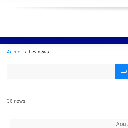
Accueil
Les news
LES
36 news
Aoû