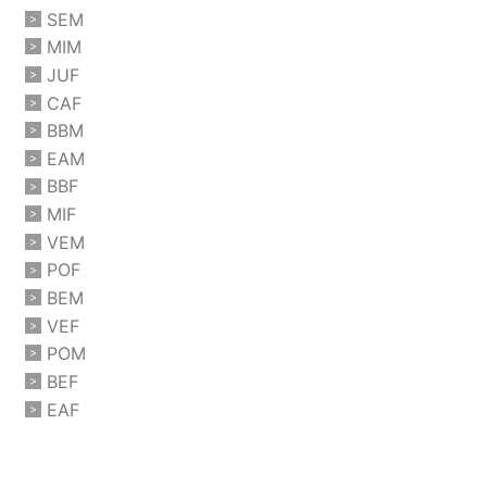
SEM
MIM
JUF
CAF
BBM
EAM
BBF
MIF
VEM
POF
BEM
VEF
POM
BEF
EAF