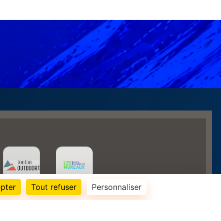
pter
Tout refuser
Personnaliser
130830
visites
Informations légales