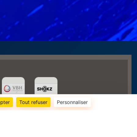
pter
Tout refuser
Personnaliser
131558
visites
Informations légales
Signaler un contenu inapproprié