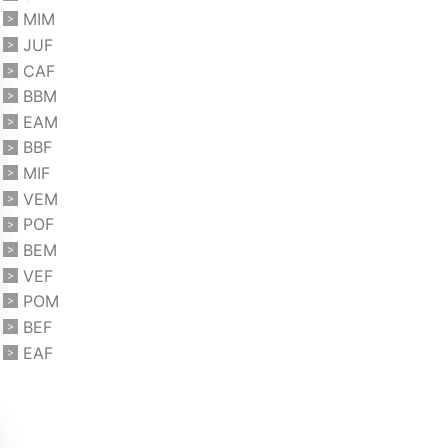
MIM
JUF
CAF
BBM
EAM
BBF
MIF
VEM
POF
BEM
VEF
POM
BEF
EAF