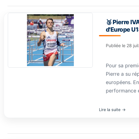
🥉 Pierre I
d'Europe U1
Publiée le
28 jui
Pour sa premiè
Pierre a su ré
européens. Eng
performance en
Lire la suite