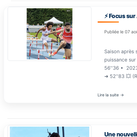
⚡️ Focus sur
Publiée le
07 ao
Saison après 
puissance sur 
56''36 •⁠ ⁠202
➜ 52''83 💥 (
Lire la suite
Une nouvell