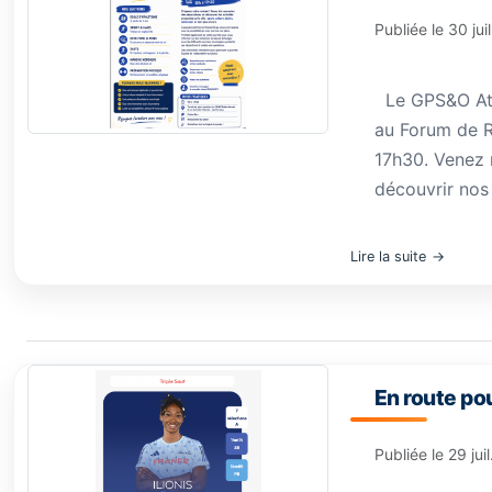
Publiée le
30 jui
Le GPS&O Athl
au Forum de R
17h30. Venez 
découvrir nos 
Lire la suite
En route po
Publiée le
29 jui