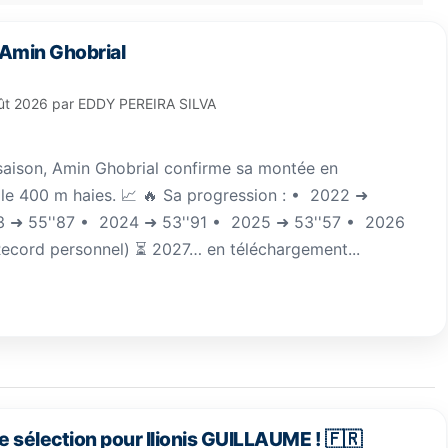
 Amin Ghobrial
ût 2026
par
EDDY PEREIRA SILVA
saison, Amin Ghobrial confirme sa montée en
le 400 m haies. 📈 🔥 Sa progression : •⁠ ⁠2022 ➜
3 ➜ 55''87 •⁠ ⁠2024 ➜ 53''91 •⁠ ⁠2025 ➜ 53''57 •⁠ ⁠2026
Record personnel) ⏳ 2027… en téléchargement...
e sélection pour Ilionis GUILLAUME ! 🇫🇷