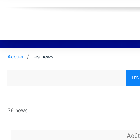
Accueil
Les news
LES
36 news
Aoû