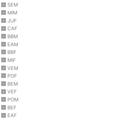
SEM
MIM
JUF
CAF
BBM
EAM
BBF
MIF
VEM
POF
BEM
VEF
POM
BEF
EAF