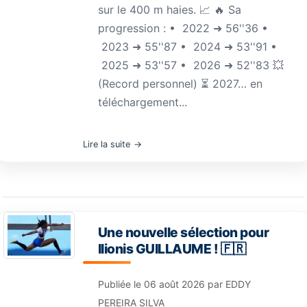
sur le 400 m haies. 📈 🔥 Sa
progression : •⁠ ⁠2022 ➜ 56''36 •⁠
⁠2023 ➜ 55''87 •⁠ ⁠2024 ➜ 53''91 •⁠
⁠2025 ➜ 53''57 •⁠ ⁠2026 ➜ 52''83 💥
(Record personnel) ⏳ 2027… en
téléchargement...
Lire la suite
Une nouvelle sélection pour
Ilionis GUILLAUME ! 🇫🇷
Publiée le
06 août 2026
par
EDDY
PEREIRA SILVA