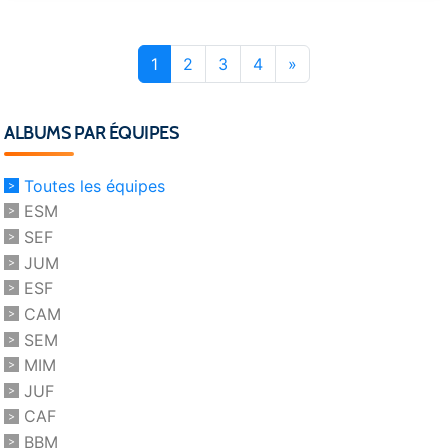
1
2
3
4
»
ALBUMS PAR ÉQUIPES
Toutes les équipes
ESM
SEF
JUM
ESF
CAM
SEM
MIM
JUF
CAF
BBM