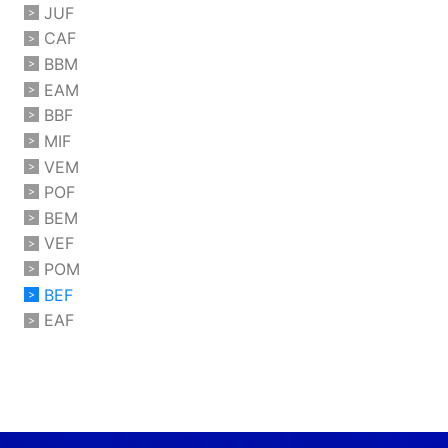
JUF
CAF
BBM
EAM
BBF
MIF
VEM
POF
BEM
VEF
POM
BEF
EAF