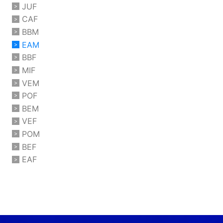
JUF
CAF
BBM
EAM
BBF
MIF
VEM
POF
BEM
VEF
POM
BEF
EAF