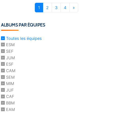
1
2
3
4
»
ALBUMS PAR ÉQUIPES
Toutes les équipes
ESM
SEF
JUM
ESF
CAM
SEM
MIM
JUF
CAF
BBM
EAM