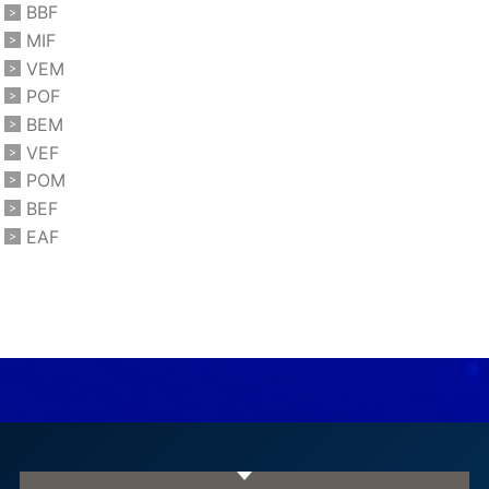
BBF
MIF
VEM
POF
BEM
VEF
POM
BEF
EAF