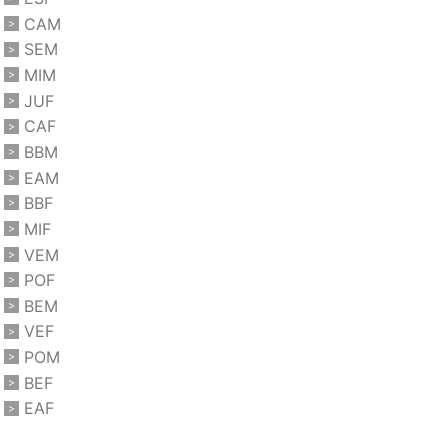
CAM
SEM
MIM
JUF
CAF
BBM
EAM
BBF
MIF
VEM
POF
BEM
VEF
POM
BEF
EAF