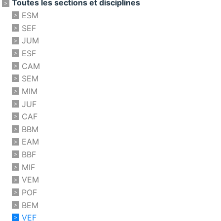
Toutes les sections et disciplines
ESM
SEF
JUM
ESF
CAM
SEM
MIM
JUF
CAF
BBM
EAM
BBF
MIF
VEM
POF
BEM
VEF