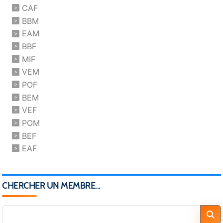
CAF
BBM
EAM
BBF
MIF
VEM
POF
BEM
VEF
POM
BEF
EAF
CHERCHER UN MEMBRE...