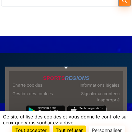
SPORTS
REGIONS
Charte cookies
Informations légales
Gestion des cookies
Signaler un contenu
inapproprié
Ce site utilise des cookies et vous donne le contrôle sur
ceux que vous souhaitez activer
Envie de participer ?
Tout accepter
Tout refuser
Personnaliser
Connexion