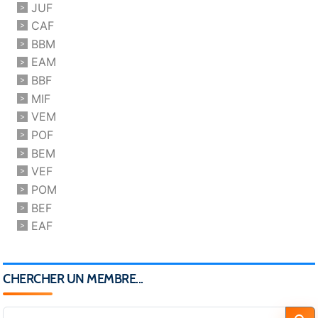
JUF
CAF
BBM
EAM
BBF
MIF
VEM
POF
BEM
VEF
POM
BEF
EAF
CHERCHER UN MEMBRE...