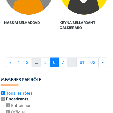
NASSIM BELHADDAD
KEYNA BELLARDANT
CALDIERARO
«
1
2
...
5
6
7
...
61
62
»
MEMBRES PAR RÔLE
Tous les rôles
Encadrants
Entraîneur
Officiel