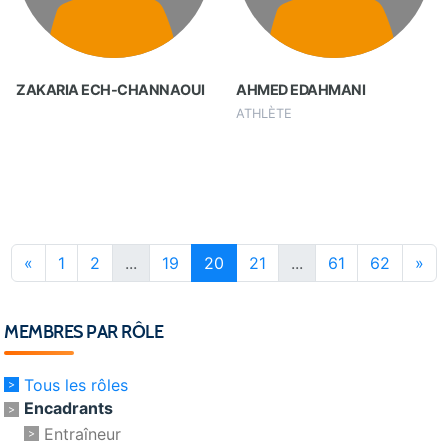
ZAKARIA ECH-CHANNAOUI
AHMED EDAHMANI
ATHLÈTE
«
1
2
...
19
20
21
...
61
62
»
MEMBRES PAR RÔLE
Tous les rôles
Encadrants
Entraîneur