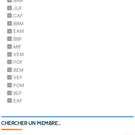
MIM
JUF
CAF
BBM
EAM
BBF
MIF
VEM
POF
BEM
VEF
POM
BEF
EAF
CHERCHER UN MEMBRE...