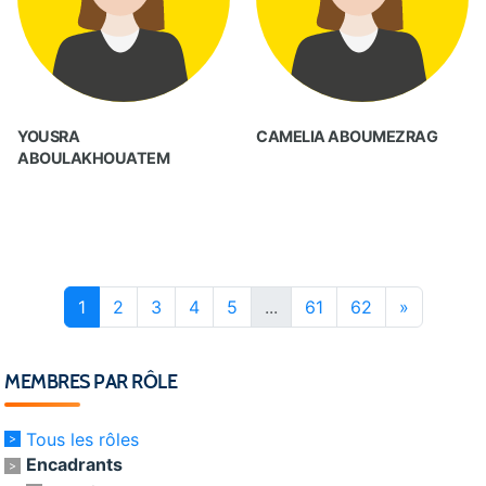
YOUSRA
CAMELIA ABOUMEZRAG
ABOULAKHOUATEM
1
2
3
4
5
...
61
62
»
MEMBRES PAR RÔLE
Tous les rôles
Encadrants