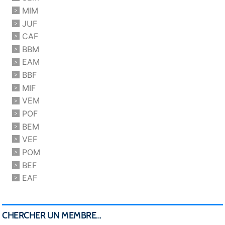
MIM
JUF
CAF
BBM
EAM
BBF
MIF
VEM
POF
BEM
VEF
POM
BEF
EAF
CHERCHER UN MEMBRE...