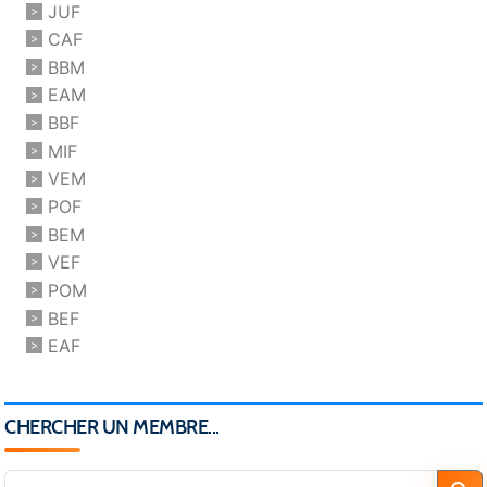
JUF
CAF
BBM
EAM
BBF
MIF
VEM
POF
BEM
VEF
POM
BEF
EAF
CHERCHER UN MEMBRE...