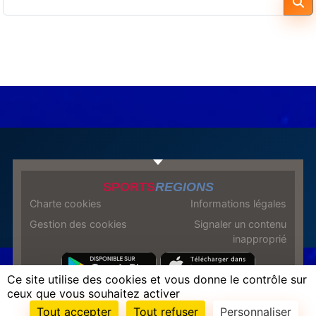
SPORTS
REGIONS
Charte cookies
Informations légales
Gestion des cookies
Signaler un contenu
inapproprié
Ce site utilise des cookies et vous donne le contrôle sur
ceux que vous souhaitez activer
Envie de participer ?
Tout accepter
Tout refuser
Personnaliser
Connexion