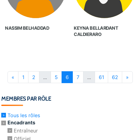
NASSIM BELHADDAD
KEYNA BELLARDANT
CALDIERARO
«
1
2
...
5
6
7
...
61
62
»
MEMBRES PAR RÔLE
Tous les rôles
Encadrants
Entraîneur
Officiel