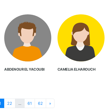
ABDENOUR EL YACOUBI
CAMELIA ELHAROUCH
1
22
...
61
62
»