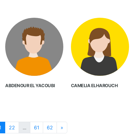
ABDENOUR EL YACOUBI
CAMELIA ELHAROUCH
1
22
...
61
62
»