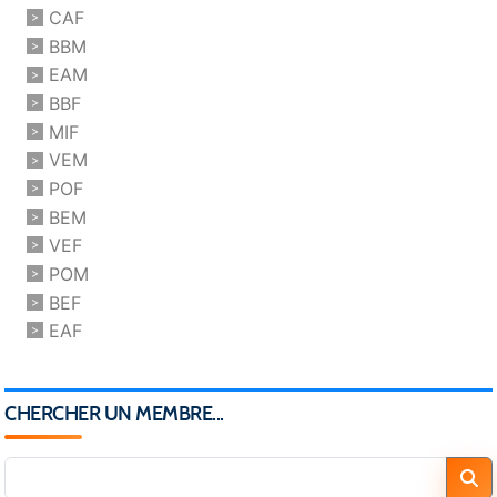
CAF
BBM
EAM
BBF
MIF
VEM
POF
BEM
VEF
POM
BEF
EAF
CHERCHER UN MEMBRE...